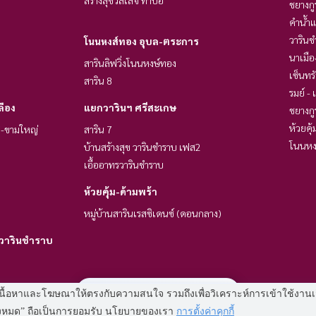
ชยางกู
คำน้ำ
วารินช
โนนหงส์ทอง อุบล-ตระการ
นาเมื
สารินลิฟวิ่งโนนหงษ์ทอง
เซ็นทร
สาริน 8
รมย์ -
ลือง
แยกวารินฯ ศรีสะเกษ
ชยางกู
ห้วยคุ้
นี-ขามใหญ่
สาริน 7
โนนหง
บ้านสร้างสุข วารินชำราบ เฟส2
เอื้ออาทรวารินชำราบ
ห้วยคุ้ม-ด้ามพร้า
หมู่บ้านสารินเรสซิเดนซ์ (ดอนกลาง)
วารินชำราบ
มี
2
คนกำลังดูประกาศนี้
 แสดงเนื้อหาและโฆษณาให้ตรงกับความสนใจ รวมถึงเพื่อวิเคราะห์การเข้าใช้ง
Power by
Livinginsider.com
ทั้งหมด” ถือเป็นการยอมรับ นโยบายของเรา
การตั้งค่าคุกกี้