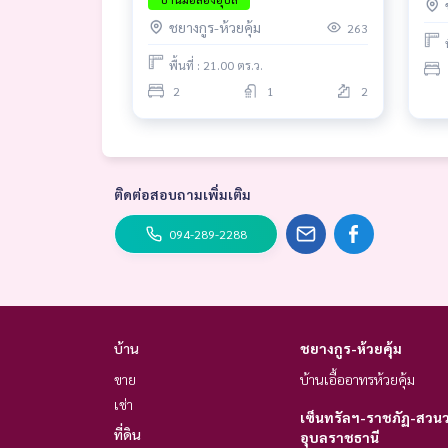
ชยางกูร-ห้วยคุ้ม
263
พื้นที่ : 21.00 ตร.ว.
2
1
2
ติดต่อสอบถามเพิ่มเติม
094-289-2288
บ้าน
ชยางกูร-ห้วยคุ้ม
ขาย
บ้านเอื้ออาทรห้วยคุ้ม
เช่า
เซ็นทรัลฯ-ราชภัฏ-สวนวน
ที่ดิน
อุบลราชธานี