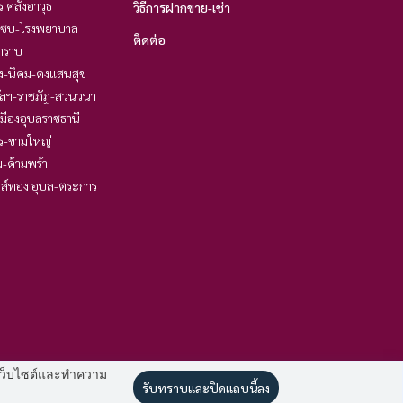
ร คลังอาวุธ
วิธีการฝากขาย-เช่า
แซบ-โรงพยาบาล
ติดต่อ
ำราบ
อง-นิคม-ดงแสนสุข
ัลฯ-ราชภัฏ-สวนวนา
 เมืองอุบลราชธานี
ร-ขามใหญ่
ม-ด้ามพร้า
ส์ทอง อุบล-ตระการ
านเว็บไซต์และทำความ
รับทราบและปิดแถบนี้ลง