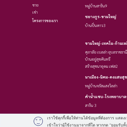
ขาย
หมู่บ้านสาริน9
เช่า
ชยางกูร-ขามใหญ่
โครงการของเรา
บ้านปิ่นดาว3
ขามใหญ่-เทคโน-ก้านเห
ศุภาลัย เบลล่า อุบลราชธา
บ้านอยู่สุขคันทรี
สร้างสุขนาอุดม เฟส2
นาเมือง-นิคม-ดงแสนสุข
หมู่บ้านจรัสแสงวิลล่า
คำน้ำแซบ-โรงพยาบาล
สาริน 3
เราใช้คุกกี้เพื่อให้ท่านได้ข้อมูลที่ต้องการ
เข้าใจว่าผู้ใช้งานมาจากที่ใด หากกด “ยอมรับ