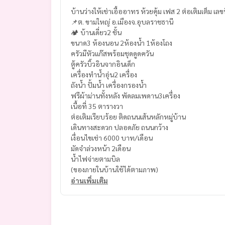
บ้านว่างให้เช่าเอื้ออาทร ห้วยคุ้ม เฟส 2 ต่อเติมเต็ม เ
📌ต. ขามใหญ่ อ.เมืองจ.อุบลราชธานี
🏕️ บ้านเดี่ยว2 ชั้น
ขนาด3 ห้องนอน 2ห้องน้ำ 1ห้องโถง
ครัวมีหัวแก๊สพร้อมชุดดูดควัน
ตู้ครัวบิ้วอินจากอินเด็ก
เครื่องทำน้ำอุ่น2 เครื่อง
ถังน้ำ ปั้มน้ำ เครื่องกรองน้ำ
ฟรีผ้าม่านทั้งหลัง พัดลมเพดาน3เครื่อง
เนื้อที่ 35 ตารางวา
ต่อเติมเรียบร้อย ติดถนนเส้นหลักหมู่บ้าน
เดินทางสะดวก ปลอดภัย ถนนกว้าง
เงื่อนไขเช่า 6000 บาท/เดือน
มัดจำล่วงหน้า 2เดือน
น้ำไฟจ่ายตามบิล
(ของภายในบ้านใช้ได้ตามภาพ)
อ่านเพิ่มเติม