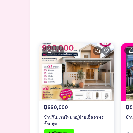
ขาย
฿990,000
฿8
บ้านรีโนเวทใหม่ หมู่บ้านเอื้ออาทร
บ้า
ห้วยคุ้ม
บ้านมือสองอุบล