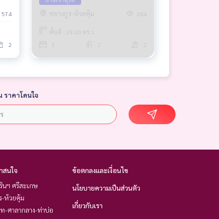
ชยางกูร-ห้วยคุ้ม
574
284
พื้นที่ : 29.00 ตร.ว.
2
3
2
2
น ราคาโดนใจ
่าสนใจ
ข้อตกลงและเงื่อนไข
รินฯ ศรีสะเกษ
นโยบายความเป็นส่วนตัว
ร-ห้วยคุ้ม
เกี่ยวกับเรา
ิท-ศาลากลาง-ท่าบ่อ