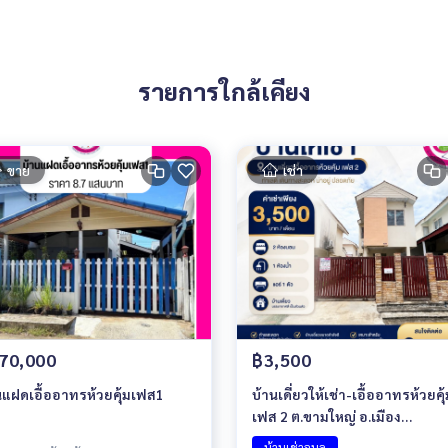
รายการใกล้เคียง
ขาย
เช่า
70,000
฿3,500
นแฝดเอื้ออาทรห้วยคุ้มเฟส1
บ้านเดี่ยวให้เช่า-เอื้ออาทรห้วยคุ
เฟส 2 ต.ขามใหญ่ อ.เมือง
จ.อุบลราชธานี
บ้านเช่าอุบล