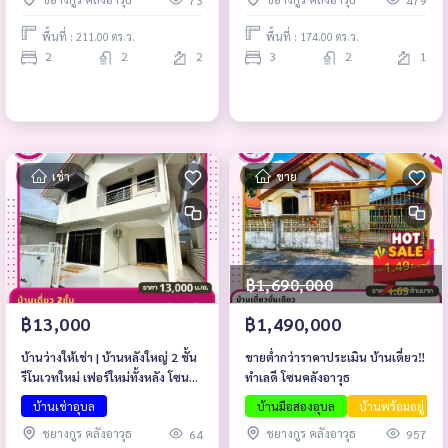
73
479
พื้นที่ : 211.00 ตร.ว.
พื้นที่ : 174.00 ตร.ว.
2
2
2
3
2
1
เช่า
ขาย
฿1,690,000
฿13,000
฿1,490,000
บ้านว่างให้เช่า | บ้านหลังใหญ่ 2 ชั้น
ขายต่ำกว่าราคาประเมิน บ้านเดี่ยว‼️
รีโนเวทใหม่ เฟอร์ใหม่ทั้งหลัง โซน
ทำเลดี โซนคลังอาวุธ
คลังอาวุธ – ตลาดดอนกลาง ต.ขาม
บ้านเช่าอุบล
บ้านมือสองอุบล
บ้านพร้อมอยู่
ใหญ่ อ.เมือง จ.อุบลราชธานี
ชยางกูร คลังอาวุธ
ชยางกูร คลังอาวุธ
64
957