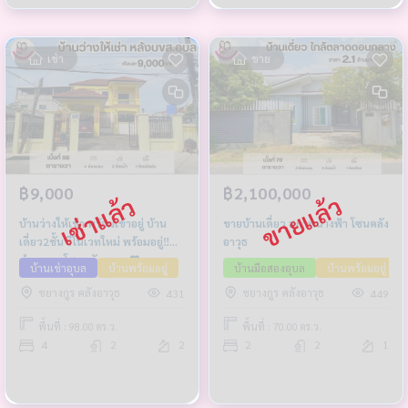
เช่า
ขาย
฿9,000
฿2,100,000
บ้านว่างให้เช่า พร้อมเข้าอยู่ บ้าน
ขายบ้านเดี่ยว สภาพนางฟ้า โซนคลัง
เดี่ยว2ชั้น รีโนเวทใหม่ พร้อมอยู่‼️
อาวุธ
ทำเลทอง โซนคลังอาวุธ 💖
บ้านเช่าอุบล
บ้านพร้อมอยู่
บ้านมือสองอุบล
บ้านพร้อมอยู่
ชยางกูร คลังอาวุธ
ชยางกูร คลังอาวุธ
431
449
พื้นที่ : 98.00 ตร.ว.
พื้นที่ : 70.00 ตร.ว.
4
2
2
2
2
1