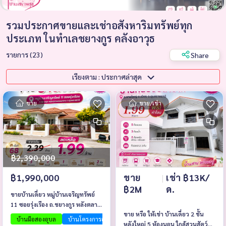
รวมประกาศขายและเช่าอสังหาริมทรัพย์ทุก
ประเภท ในทำเลชยางกูร คลังอาวุธ
รายการ (23)
Share
เรียงตาม : ประกาศล่าสุด
ขาย
ขาย/เช่า
฿2,390,000
ขาย
|
เช่า ฿13K/
฿1,990,000
฿2M
ด.
ขายบ้านเดี่ยว หมู่บ้านเจริญทรัพย์
11 ซอยรุ่งเรือง ถ.ชยางกูร หลังตลาด
ขาย หรือ ให้เช่า บ้านเดี่ยว 2 ชั้น
ดอนกลาง จ.อุบลราชธานี
บ้านมือสองอุบล
บ้านโครงการอุบล
หลังใหญ่ 5 ห้องนอน ใกล้สวนสัตว์