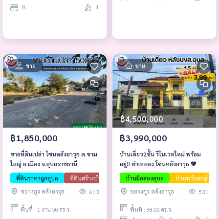
8
1
ขาย
ขาย
฿4,500,000
฿1,850,000
฿3,990,000
ขายที่ดินเปล่า โซนคลังอาวุธ ต.ขาม
บ้านเดี่ยว2ชั้น รีโนเวทใหม่ พร้อม
ใหญ่ อ.เมือง จ.อุบลราชธานี
อยู่‼️ ทำเลทอง โซนคลังอาวุธ 💖
ที่ดินราคาถูกอุบล
ที่ดินสร้างบ้านขาย
บ้านมือสองอุบล
อสังหาน่าลงทุน
บ้านพร้อมอยู่
ชยางกูร คลังอาวุธ
ชยางกูร คลังอาวุธ
613
531
พื้นที่ : 1 งาน 50 ตร.ว.
พื้นที่ : 98.00 ตร.ว.