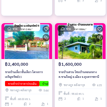
4
2
2
ขาย
ขาย
฿2,400,000
฿1,600,000
ขายบ้านเดี่ยวชั้นเดียว โครงการ
ขายบ้านสวน โซนบ้านดอนกลาง
เจริญทรัพย์11
ต.ขามใหญ่ อ.เมือง จ.อุบลราชธานี
ขายต่ำกว่าราคาประเมิน
บ้านมือสองอุบล
บ้านพร้อมอยู่
บ้านโครงการอุ
ชยางกูร คลังอาวุธ
635
ชยางกูร คลังอาวุธ
544
พื้นที่ : 98.60 ตร.ว.
2
1
1
พื้นที่ : 68.00 ตร.ว.
3
2
1