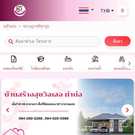
THB
หน้าแรก
ชยางกูร คลังอาวุธ
ค้นหา
จดทะเบียนบริษัท
ใกล้สถานศึกษา
สระเด็ก
สระว่ายน้ำ
สนามเด็กเล่น
ได้