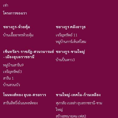
เช่า
โครงการของเรา
ชยางกูร-ห้วยคุ้ม
ชยางกูร คลังอาวุธ
บ้านเอื้ออาทรห้วยคุ้ม
เจริญทรัพย์ 11
หมู่บ้านการ์เด้น​ท์โฮม
เซ็นทรัลฯ-ราชภัฏ-สวนวนารมย์
ชยางกูร-ขามใหญ่
- เมืองอุบลราชธานี
บ้านปิ่นดาว3
หมู่บ้านสาริน9
เจริญทรัพย์3
สาริน 1
บ้านสวนบัว
โนนหงส์ทอง อุบล-ตระการ
ขามใหญ่-เทคโน-ก้านเหลือง
สารินลิฟวิ่งโนนหงษ์ทอง
ศุภาลัย เบลล่า อุบลราชธานี-ขาม
ใหญ่
สร้างสุขนาอุดม เฟส2