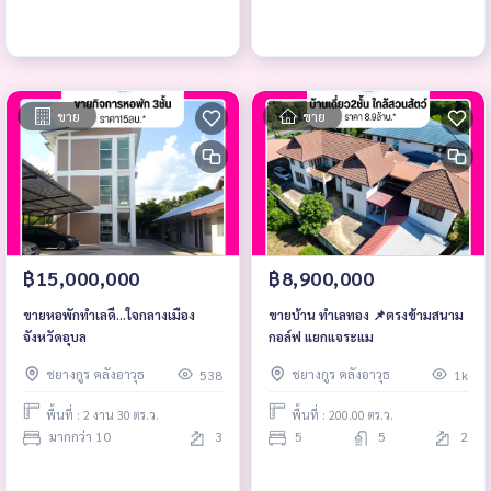
ขาย
ขาย
฿15,000,000
฿8,900,000
ขายหอพักทำเลดี…ใจกลางเมือง
ขายบ้าน ทำเลทอง 📌ตรงข้ามสนาม
จังหวัดอุบล
กอล์ฟ แยกแจระแม
ชยางกูร คลังอาวุธ
ชยางกูร คลังอาวุธ
538
1k
พื้นที่ : 2 งาน 30 ตร.ว.
พื้นที่ : 200.00 ตร.ว.
มากกว่า 10
3
5
5
2