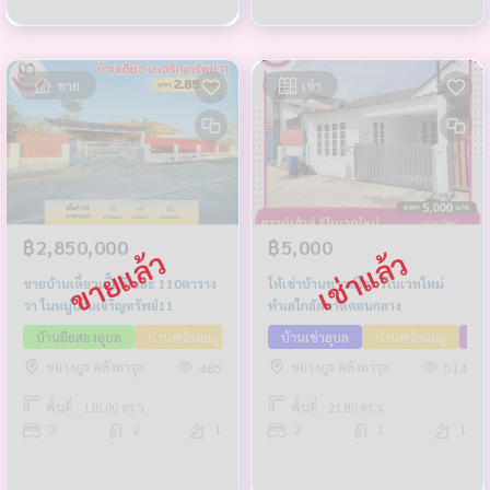
ขาย
เช่า
฿2,850,000
฿5,000
ขายบ้านเดี่ยวเนื้อที่เยอะ 110ตาราง
ให้เช่าบ้านทาวน์โฮมรีโนเวทใหม่
วา ในหมู่บ้านเจริญทรัพย์11
ทำเลใกล้ตลาดดอนกลาง
บ้านมือสองอุบล
บ้านพร้อมอยู่
บ้านเนื้อที่เยอะ
บ้านเช่าอุบล
ขายต่ำกว่าราคาประเมิน
บ้านพร้อมอยู่
Pa
ชยางกูร คลังอาวุธ
ชยางกูร คลังอาวุธ
485
514
พื้นที่ : 110.00 ตร.ว.
พื้นที่ : 21.80 ตร.ว.
3
2
1
2
1
1