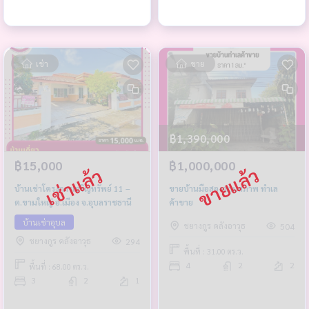
เช่า
ขาย
฿1,390,000
฿15,000
฿1,000,000
บ้านเช่าโครงการเจริญทรัพย์ 11 –
ขายบ้านมือสองตามสภาพ ทำเล
ต.ขามใหญ่ อ.เมือง จ.อุบลราชธานี
ค้าขาย
บ้านเช่าอุบล
ชยางกูร คลังอาวุธ
504
ชยางกูร คลังอาวุธ
294
พื้นที่ : 31.00 ตร.ว.
4
2
2
พื้นที่ : 68.00 ตร.ว.
3
2
1