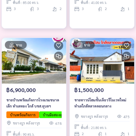
พื้นที่ : 85.00 ตร.ว.
พื้นที่ : 41.00 ตร.ว.
3
3
2
3
2
1
ขาย
ขาย
฿6,900,000
฿1,500,000
ขายบ้านพร้อมกิจการโรงแรมขนาด
ขายทาวน์โฮมชั้นเดียวรีโนเวทใหม่
เล็ก ทำเลทอง ใกล้ บขส.อุบลฯ
ทำเลใกล้ตลาดดอนกลาง
บ้านพร้อมกิจการ
บ้านมือสองอุบล
บ้านพร้อมอยู่
อสังหาน่าลงทุน
ลง
ชยางกูร คลังอาวุธ
475
ชยางกูร คลังอาวุธ
678
พื้นที่ : 21.80 ตร.ว.
2
1
1
พื้นที่ : 90 ตร.ว.