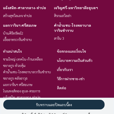
แจ้งสนิท-ศาลากลาง-ท่าบ่อ
เจริญศรี-มหาวิทยาลัยอุบลฯ
สร้างสุขวิลเลจ ท่าบ่อ
ศิรกมลวิลล่า
แยกวารินฯ ศรีสะเกษ
คำน้ำแซบ-โรงพยาบาล
วารินชำราบ
บ้านศิริทรัพย์2
สาริน 3
เอื้ออาทรวารินชำราบ
ทำเลน่าสนใจ
ข้อตกลงและเงื่อนไข
ขามใหญ่-เทคโน-ก้านเหลือง
นโยบายความเป็นส่วนตัว
ชยางกูร-ห้วยคุ้ม
เกี่ยวกับเรา
คำน้ำแซบ-โรงพยาบาลวารินชำราบ
ชยางกูร คลังอาวุธ
วิธีการฝากขาย-เช่า
แยกวารินฯ ศรีสะเกษ
ติดต่อ
โนนหงส์ทอง อุบล-ตระการ
แจ้งสนิท-ศาลากลาง-ท่าบ่อ
เซ็นทรัลฯ-ราชภัฏ-สวนวนารมย์ -
รับทราบและปิดแถบนี้ลง
เมืองอุบลราชธานี