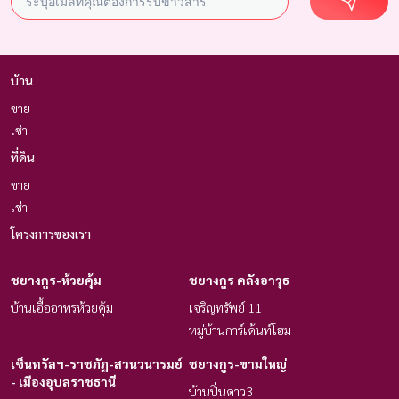
บ้าน
ขาย
เช่า
ที่ดิน
ขาย
เช่า
โครงการของเรา
ชยางกูร-ห้วยคุ้ม
ชยางกูร คลังอาวุธ
บ้านเอื้ออาทรห้วยคุ้ม
เจริญทรัพย์ 11
หมู่บ้านการ์เด้น​ท์โฮม
เซ็นทรัลฯ-ราชภัฏ-สวนวนารมย์
ชยางกูร-ขามใหญ่
- เมืองอุบลราชธานี
บ้านปิ่นดาว3