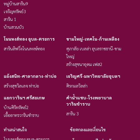
หมู่บ้านสาริน9
เจริญทรัพย์3
สาริน 1
บ้านสวนบัว
โนนหงส์ทอง อุบล-ตระการ
ขามใหญ่-เทคโน-ก้านเหลือง
สารินลิฟวิ่งโนนหงษ์ทอง
ศุภาลัย เบลล่า อุบลราชธานี-ขาม
ใหญ่
สร้างสุขนาอุดม เฟส2
แจ้งสนิท-ศาลากลาง-ท่าบ่อ
เจริญศรี-มหาวิทยาลัยอุบลฯ
สร้างสุขวิลเลจ ท่าบ่อ
ศิรกมลวิลล่า
แยกวารินฯ ศรีสะเกษ
คำน้ำแซบ-โรงพยาบาล
วารินชำราบ
บ้านศิริทรัพย์2
สาริน 3
เอื้ออาทรวารินชำราบ
ทำเลน่าสนใจ
ข้อตกลงและเงื่อนไข
โนนหงส์ทอง อุบล-ตระการ