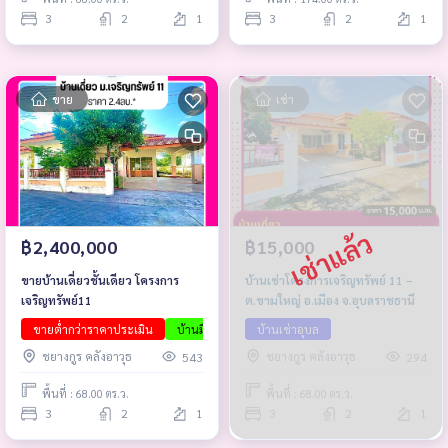
3
2
1
3
2
1
ขาย
เช่า
฿2,400,000
฿15,000
ขายบ้านเดี่ยวชั้นเดียว โครงการ
บ้านเช่าโครงการเจริญทรัพย์ 11 –
เจริญทรัพย์11
ต.ขามใหญ่ อ.เมือง จ.อุบลราชธานี
ขายต่ำกว่าราคาประเมิน
บ้านมือสองอุบล
บ้านเช่าอุบล
บ้านพร้อมอยู่
บ้านโครงการอุ
ชยางกูร คลังอาวุธ
ชยางกูร คลังอาวุธ
543
294
พื้นที่ : 68.00 ตร.ว.
พื้นที่ : 68.00 ตร.ว.
3
2
1
3
2
1