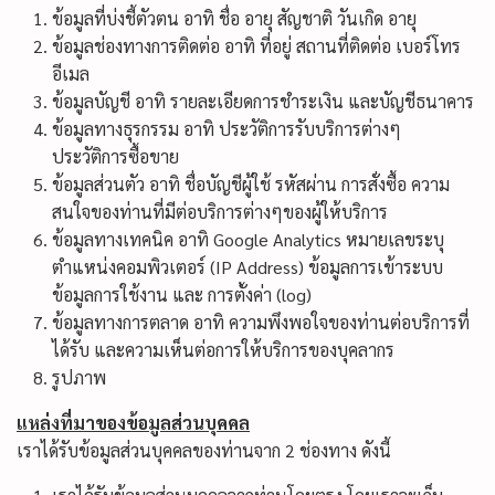
ข้อมูลที่บ่งชี้ตัวตน อาทิ ชื่อ อายุ สัญชาติ วันเกิด อายุ
ข้อมูลช่องทางการติดต่อ อาทิ ที่อยู่ สถานที่ติดต่อ เบอร์โทร
อีเมล
ข้อมูลบัญชี อาทิ รายละเอียดการชำระเงิน และบัญชีธนาคาร
ข้อมูลทางธุรกรรม อาทิ ประวัติการรับบริการต่างๆ
ประวัติการซื้อขาย
ข้อมูลส่วนตัว อาทิ ชื่อบัญชีผู้ใช้ รหัสผ่าน การสั่งซื้อ ความ
สนใจของท่านที่มีต่อบริการต่างๆของผู้ให้บริการ
ข้อมูลทางเทคนิค อาทิ Google Analytics หมายเลขระบุ
ตำแหน่งคอมพิวเตอร์ (IP Address) ข้อมูลการเข้าระบบ
ข้อมูลการใช้งาน และ การตั้งค่า (log)
ข้อมูลทางการตลาด อาทิ ความพึงพอใจของท่านต่อบริการที่
ได้รับ และความเห็นต่อการให้บริการของบุคลากร
รูปภาพ
แหล่งที่มาของข้อมูลส่วนบุคคล
เราได้รับข้อมูลส่วนบุคคลของท่านจาก 2 ช่องทาง ดังนี้