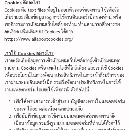
Cookies คืออะไร?
Cookies คือ text files ที่อยู่ในคอมพิวเตอร์ของท่าน ใช้เพื่อจัด
เก็บรายละเอียดข้อมูล log การใช้งานอินเตอร์เน็ตของท่าน หรือ
พฤติกรรมการเยี่ยมชมเว็บไซต์ของท่าน ท่านสามารถศึกษาราย
ละเอียด เพิ่มเติมของ Cookies ได้จาก
https://www.allaboutcookies.org/
เราใช้ Cookies อย่างไร?
เราจะจัดเก็บข้อมูลการเข้าเยี่ยมชมเว็บไซต์จากผู้เข้าเยี่ยมชมทุก
รายผ่าน Cookies หรือ เทคโนโลยีที่ใกล้เคียง และเราใช้ Cookies
เพื่อประโยชน์ในการพัฒนาประสิทธิภาพในการเข้าถึงบริการของ
เราผ่านระบบอินเตอร์เน็ต รวมถึงพัฒนาประสิทธิภาพในการใช้
งานแพลตฟอร์ม โดยจะใช้เพื่อกรณี ดังต่อไปนี้
เพื่อให้ท่านสามารถเข้าสู่ระบบบัญชีของท่านในแพลตฟอร์ม
ของเราได้อย่างต่อเนื่อง และปลอดภัย
เพื่อบันทึกข้อมูลการใช้งานบนแพลตฟอร์มของท่าน จัด
เนื้อหาข้อมูล รวมถึงรูปแบบแพลตฟอร์มที่ท่านได้ตั้งค่าไว้