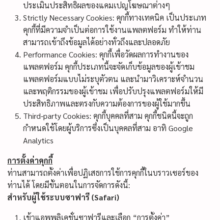
ประเมินประสิทธิผลของแคมเปญโฆษณาต่างๆ
Strictly Necessary Cookies: คุกกี้ทางเทคนิค เป็นประเภท
คุกกี้ที่มีความจำเป็นต่อการใช้งานแพลตฟอร์ม ทำให้ท่าน
สามารถเข้าถึงข้อมูลได้อย่างทั่วถึงและปลอดภัย
Performance Cookies: คุกกี้เพื่อวัดผลการทำงานของ
แพลตฟอร์ม คุกกี้ประเภทนี้จะจัดเก็บข้อมูลของผู้เข้าชม
แพลตฟอร์มแบบไม่ระบุตัวตน และนำมาวิเคราะห์จำนวน
และพฤติกรรมของผู้เข้าชม เพื่อปรับปรุงแพลตฟอร์มให้มี
ประสิทธิภาพและตรงกับความต้องการของผู้ใช้มากขึ้น
Third-party Cookies: คุกกี้บุคคลที่สาม คุกกี้ชนิดนี้จะถูก
กำหนดใช้โดยผู้บริการซึ่งเป็นบุคคลที่สาม อาทิ Google
Analytics
การตั้งค่าคุกกี้
ท่านสามารถตั้งค่าเพื่อปฏิเสธการใช้การคุกกี้ในบราวเซอร์ของ
ท่านได้ โดยมีขั้นตอนในการจัดการดังนี้:
สำหรับผู้ใช้ระบบซาฟารี (Safari)
เข้าแอพพลิเคชั่นซาฟารีและเลือก “การตั้งค่า”