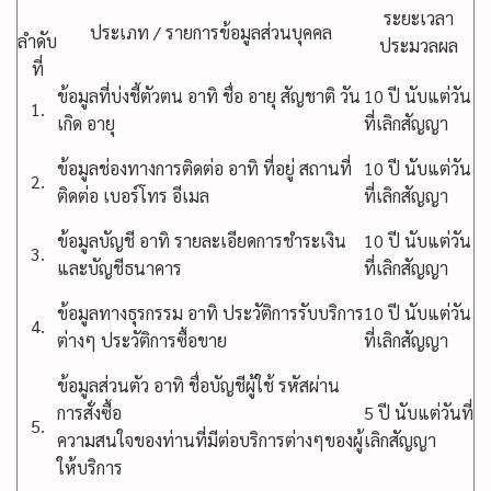
ระยะเวลา
ประเภท / รายการข้อมูลส่วนบุคคล
ลำดับ
ประมวลผล
ที่
ข้อมูลที่บ่งชี้ตัวตน อาทิ ชื่อ อายุ สัญชาติ วัน
10 ปี นับแต่วัน
1.
เกิด อายุ
ที่เลิกสัญญา
ข้อมูลช่องทางการติดต่อ อาทิ ที่อยู่ สถานที่
10 ปี นับแต่วัน
2.
ติดต่อ เบอร์โทร อีเมล
ที่เลิกสัญญา
ข้อมูลบัญชี อาทิ รายละเอียดการชำระเงิน
10 ปี นับแต่วัน
3.
และบัญชีธนาคาร
ที่เลิกสัญญา
ข้อมูลทางธุรกรรม อาทิ ประวัติการรับบริการ
10 ปี นับแต่วัน
4.
ต่างๆ ประวัติการซื้อขาย
ที่เลิกสัญญา
ข้อมูลส่วนตัว อาทิ ชื่อบัญชีผู้ใช้ รหัสผ่าน
การสั่งซื้อ
5 ปี นับแต่วันที่
5.
ความสนใจของท่านที่มีต่อบริการต่างๆของผู้
เลิกสัญญา
ให้บริการ