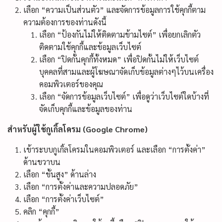
เลือก “ความเป็นส่วนตัว” และจัดการข้อมูลการใช้คุกกี้ตาม
ความต้องการของท่านดังนี้
เลือก “ป้องกันไม่ให้ติดตามข้ามไซต์” เพื่อยกเลิกตัว
ติดตามใช้คุกกี้และข้อมูลเว็บไซต์
เลือก “ปิดกั้นคุกกี้ทั้งหมด” เพื่อปิดกั้นไม่ให้เว็บไซต์
บุคคลที่สามและผู้โฆษณาจัดเก็บข้อมูลต่างๆไว้บนเครื่อง
คอมพิวเตอร์ของคุณ
เลือก “จัดการข้อมูลเว็บไซต์” เพื่อดูว่าเว็บไซต์ใดบ้างที่
จัดเก็บคุกกี้และข้อมูลของท่าน
สำหรับผู้ใช้กูเกิ้ลโครม (Google Chrome)
เข้าระบบกูเกิ้ลโครมในคอมพิวเตอร์ และเลือก “การตั้งค่า”
ด้านขวาบน
เลือก “ขั้นสูง” ด้านล่าง
เลือก “การตั้งค่าและความปลอดภัย”
เลือก “การตั้งค่าเว็บไซต์”
คลิก “คุกกี้”