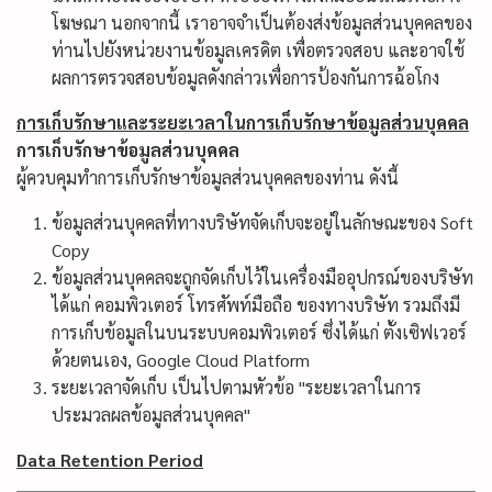
โฆษณา นอกจากนี้ เราอาจจำเป็นต้องส่งข้อมูลส่วนบุคคลของ
ท่านไปยังหน่วยงานข้อมูลเครดิต เพื่อตรวจสอบ และอาจใช้
ผลการตรวจสอบข้อมูลดังกล่าวเพื่อการป้องกันการฉ้อโกง
การเก็บรักษาและระยะเวลาในการเก็บรักษาข้อมูลส่วนบุคคล
การเก็บรักษาข้อมูลส่วนบุคคล
ผู้ควบคุมทำการเก็บรักษาข้อมูลส่วนบุคคลของท่าน ดังนี้
ข้อมูลส่วนบุคคลที่ทางบริษัทจัดเก็บจะอยู่ในลักษณะของ Soft
Copy
ข้อมูลส่วนบุคคลจะถูกจัดเก็บไว้ในเครื่องมืออุปกรณ์ของบริษัท
ได้แก่ คอมพิวเตอร์ โทรศัพท์มือถือ ของทางบริษัท รวมถึงมี
การเก็บข้อมูลในบนระบบคอมพิวเตอร์ ซึ่งได้แก่ ตั้งเซิฟเวอร์
ด้วยตนเอง, Google Cloud Platform
ระยะเวลาจัดเก็บ เป็นไปตามหัวข้อ "ระยะเวลาในการ
ประมวลผลข้อมูลส่วนบุคคล"
Data Retention Period