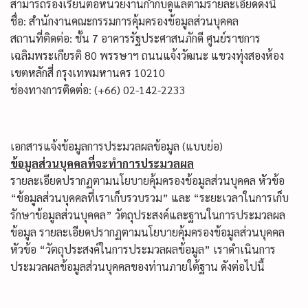
สามารถร้องเรียนต่อหน่วยงานกำกับดูแลตามรายละเอียดดังนี้
ชื่อ: สำนักงานคณะกรรมการคุ้มครองข้อมูลส่วนบุคคล
สถานที่ติดต่อ: ชั้น 7 อาคารรัฐประศาสนภักดี ศูนย์ราชการ
เฉลิมพระเกียรติ 80 พรรษาฯ ถนนแจ้งวัฒนะ แขวงทุ่งสองห้อง
เขตหลักสี่ กรุงเทพมหานคร 10210
ช่องทางการติดต่อ: (+66) 02-142-2233
เอกสารแจ้งข้อมูลการประมวลผลข้อมูล (แบบย่อ)
ข้อมูลส่วนบุคคลที่จะทำการประมวลผล
รายละเอียดปรากฏตามนโยบายคุ้มครองข้อมูลส่วนบุคคล หัวข้อ
“ข้อมูลส่วนบุคคลที่เราเก็บรวบรวม” และ “ระยะเวลาในการเก็บ
รักษาข้อมูลส่วนบุคคล” วัตถุประสงค์และฐานในการประมวลผล
ข้อมูล รายละเอียดปรากฏตามนโยบายคุ้มครองข้อมูลส่วนบุคคล
หัวข้อ “วัตถุประสงค์ในการประมวลผลข้อมูล” เราดำเนินการ
ประมวลผลข้อมูลส่วนบุคคลของท่านภายใต้ฐาน ดังต่อไปนี้