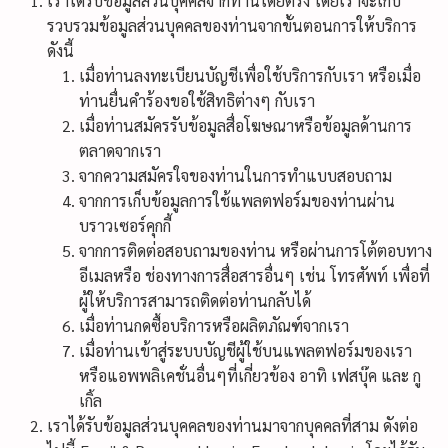
เราได้รับข้อมูลส่วนบุคคลจากท่านโดยตรง โดยเราจะเก็บ
รวบรวมข้อมูลส่วนบุคคลของท่านจากขั้นตอนการให้บริการ
ดังนี้
เมื่อท่านลงทะเบียนบัญชีเพื่อใช้บริการกับเรา หรือเมื่อ
ท่านยื่นคำร้องขอใช้สิทธิต่างๆ กับเรา
เมื่อท่านสมัครรับข้อมูลสื่อโฆษณาหรือข้อมูลด้านการ
ตลาดจากเรา
จากความสมัครใจของท่านในการทำแบบสอบถาม
จากการเก็บข้อมูลการใช้แพลตฟอร์มของท่านผ่าน
บราวเซอร์คุกกี้
จากการติดต่อสอบถามของท่าน หรือผ่านการโต้ตอบทาง
อีเมลหรือ ช่องทางการสื่อสารอื่นๆ เช่น โทรศัพท์ เพื่อที่
ผู้ให้บริการสามารถติดต่อท่านกลับได้
เมื่อท่านกดซื้อบริการหรือผลิตภัณฑ์จากเรา
เมื่อท่านเข้าสู่ระบบบัญชีผู้ใช้บนแพลตฟอร์มของเรา
หรือแอพพลิเคชั่นอื่นๆที่เกี่ยวข้อง อาทิ เฟสบุ๊ค และ กู
เกิ้ล
เราได้รับข้อมูลส่วนบุคคลของท่านมาจากบุคคลที่สาม ดังต่อ