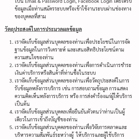
ไปนี้ Email & Password Login, Facebook Login โดยได้รับ
ข้อมูลเมื่อท่านสมัครระบบหรือเข้าใช้งานระบบผ่านช่องทาง
ของบุคคลที่สาม
วัตถุประสงค์ในการประมวลผลข้อมูล
เราจัดเก็บข้อมูลส่วนบุคคลของท่านเพื่อประโยชน์ในการจัด
ฐานข้อมูลในการวิเคราะห์ และเสนอสิทธิประโยชน์ตาม
ความสนใจของท่าน
เราจัดเก็บข้อมูลส่วนบุคคลของท่านเพื่อการดำเนินการชำระ
เงินค่าบริการหรือสินค้าที่ท่านซื้อในระบบ
เราจัดเก็บข้อมูลส่วนบุคคลของท่านเพื่อวัตถุประสงค์ในการ
รับข้อมูลหลังการบริการ เช่น การสอบถามข้อมูล การแสดง
ความคิดเห็นหลังการบริการ หรือ การส่งคำร้องแก่ผู้ให้บริการ
เป็นต้น
เราจัดเก็บข้อมูลส่วนบุคคลเพื่อยืนยันตัวตนว่าท่านเป็นผู้
เดียวในการเข้าถึงบัญชีของท่าน
เราจัดเก็บข้อมูลส่วนบุคคลของท่านเพื่อวิจัยการตลาดและ
บริหารความสัมพันธ์ระหว่างผู้ ให้บริการและผู้ใช้บริการ