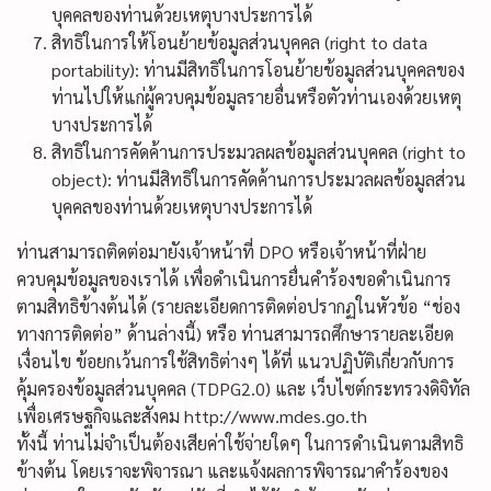
บุคคลของท่านด้วยเหตุบางประการได้
สิทธิในการให้โอนย้ายข้อมูลส่วนบุคคล (right to data
portability): ท่านมีสิทธิในการโอนย้ายข้อมูลส่วนบุคคลของ
ท่านไปให้แก่ผู้ควบคุมข้อมูลรายอื่นหรือตัวท่านเองด้วยเหตุ
บางประการได้
สิทธิในการคัดค้านการประมวลผลข้อมูลส่วนบุคคล (right to
object): ท่านมีสิทธิในการคัดค้านการประมวลผลข้อมูลส่วน
บุคคลของท่านด้วยเหตุบางประการได้
ท่านสามารถติดต่อมายังเจ้าหน้าที่ DPO หรือเจ้าหน้าที่ฝ่าย
ควบคุมข้อมูลของเราได้ เพื่อดำเนินการยื่นคำร้องขอดำเนินการ
ตามสิทธิข้างต้นได้ (รายละเอียดการติดต่อปรากฏในหัวข้อ “ช่อง
ทางการติดต่อ” ด้านล่างนี้) หรือ ท่านสามารถศึกษารายละเอียด
เงื่อนไข ข้อยกเว้นการใช้สิทธิต่างๆ ได้ที่ แนวปฏิบัติเกี่ยวกับการ
คุ้มครองข้อมูลส่วนบุคคล (TDPG2.0) และ เว็บไซต์กระทรวงดิจิทัล
เพื่อเศรษฐกิจและสังคม http://www.mdes.go.th
ทั้งนี้ ท่านไม่จำเป็นต้องเสียค่าใช้จ่ายใดๆ ในการดำเนินตามสิทธิ
ข้างต้น โดยเราจะพิจารณา และแจ้งผลการพิจารณาคำร้องของ