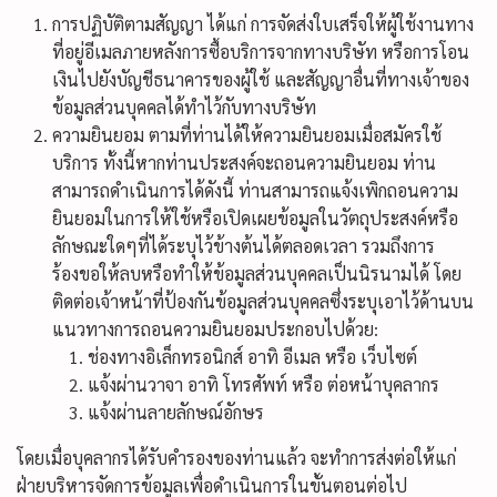
การปฏิบัติตามสัญญา ได้แก่ การจัดส่งใบเสร็จให้ผู้ใช้งานทาง
ที่อยู่อีเมลภายหลังการซื้อบริการจากทางบริษัท หรือการโอน
เงินไปยังบัญชีธนาคารของผู้ใช้ และสัญญาอื่นที่ทางเจ้าของ
ข้อมูลส่วนบุคคลได้ทำไว้กับทางบริษัท
ความยินยอม ตามที่ท่านได้ให้ความยินยอมเมื่อสมัครใช้
บริการ ทั้งนี้หากท่านประสงค์จะถอนความยินยอม ท่าน
สามารถดำเนินการได้ดังนี้ ท่านสามารถแจ้งเพิกถอนความ
ยินยอมในการให้ใช้หรือเปิดเผยข้อมูลในวัตถุประสงค์หรือ
ลักษณะใดๆที่ได้ระบุไว้ข้างต้นได้ตลอดเวลา รวมถึงการ
ร้องขอให้ลบหรือทำให้ข้อมูลส่วนบุคคลเป็นนิรนามได้ โดย
ติดต่อเจ้าหน้าที่ป้องกันข้อมูลส่วนบุคคลซึ่งระบุเอาไว้ด้านบน
แนวทางการถอนความยินยอมประกอบไปด้วย:
ช่องทางอิเล็กทรอนิกส์ อาทิ อีเมล หรือ เว็บไซต์
แจ้งผ่านวาจา อาทิ โทรศัพท์ หรือ ต่อหน้าบุคลากร
แจ้งผ่านลายลักษณ์อักษร
โดยเมื่อบุคลากรได้รับคำรองของท่านแล้ว จะทำการส่งต่อให้แก่
ฝ่ายบริหารจัดการข้อมูลเพื่อดำเนินการในขั้นตอนต่อไป