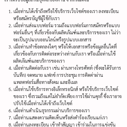
เมื่อท่านได้เข้าถึงหรือใช้บริการเว็บไซต์ของเรา ลงทะเบียน
หรือสมัครบัญชีผู้ใช้กับเรา
เมื่อท่านส่งแบบฟอร์ม รวมถึงแบบฟอร์มการสมัครหรือแบบ
ฟอร์มอื่นๆ ที่เกี่ยวข้องกับผลิตภัณฑ์และบริการของเรา ไม่ว่า
จะเป็นรูปแบบออนไลน์หรือรูปแบบเอกสาร
เมื่อท่านทำข้อตกลงใดๆ หรือให้เอกสารหรือข้อมูลอื่นใดที่
เกี่ยวข้องกับการติดต่อระหว่างท่านกับเรา หรือเมื่อท่านใช้
ผลิตภัณฑ์และบริการของเรา
เมื่อท่านติดต่อกับเรา เช่น ผ่านทางโทรศัพท์ (ซึ่งจะได้รับการ
บันทึก) จดหมาย แฟกซ์ การประชุม การติดต่าผ่าน
แพลตฟอร์มสื่อทางสังคม และอีเมล
เมื่อท่านใช้บริการทางอิเล็กทรอนิกส์ หรือใช้บริการเว็บไซต์
ของเรา ซึ่งรวมถึงแต่ไม่จำกัดเพียง การใช้ผ่านคุกกี้ ซึ่งเราอาจ
ปรับใช้เมื่อท่านได้เข้าถึงเว็บไซต์
เมื่อท่านดำเนินธุรกรรมผ่านบริการของเรา
เมื่อท่านแสดงความคิดเห็นหรือส่งคำร้องเรียนแก่เรา
เมื่อท่านลงทะเบียน เข้าทำสัญญา เข้าร่วมในการแข่งขัน