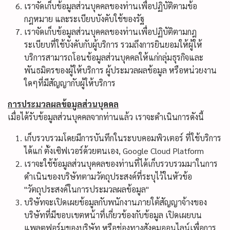
เราจัดเก็บข้อมูลส่วนบุคคลของท่านเพื่อปฏิบัติตามข้อ
กฎหมาย และระเบียบบังคับใช้ของรัฐ
เราจัดเก็บข้อมูลส่วนบุคคลของท่านเพื่อปฏิบัติตามกฎ
ระเบียบที่ใช้บังคับกับผู้บริการ รวมถึงการยินยอมให้ผู้ให้
บริการสามารถโอนข้อมูลส่วนบุคคลให้แก่กลุ่มธุรกิจและ
พันธมิตรของผู้ให้บริการ ผู้ประมวลผลข้อมูล หรือหน่วยงาน
ใดๆที่มีสัญญากับผู้ให้บริการ
การประมวลผลข้อมูลส่วนบุคคล
เมื่อได้รับข้อมูลส่วนบุคคลจากท่านแล้ว เราจะดำเนินการดังนี้
เก็บรวบรวมโดยมีการบันทึกในระบบคอมพิวเตอร์ ที่ใช้บริการ
ได้แก่ ตั้งเซิฟเวอร์ด้วยตนเอง, Google Cloud Platform
เราจะใช้ข้อมูลส่วนบุคคลของท่านที่ได้เก็บรวบรวมมาในการ
ดำเนินของบริษัทตามวัตถุประสงค์ที่ระบุไว้ในหัวข้อ
"วัตถุประสงค์ในการประมวลผลข้อมูล"
บริษัทจะเปิดเผยข้อมูลกับพนักงานภายใต้สัญญาจ้างของ
บริษัทที่มีขอบเขตหน้าที่เกี่ยวข้องกับข้อมูล เปิดเผยบน
แพลตฟอร์มของบริษัท หรือช่องทางสังคมออนไลน์เพื่อการ