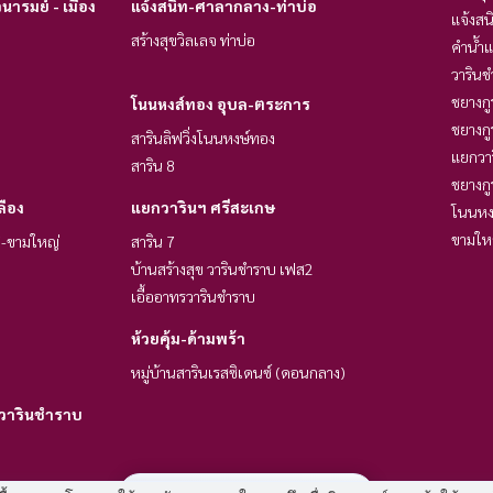
ารมย์ - เมือง
แจ้งสนิท-ศาลากลาง-ท่าบ่อ
แจ้งสน
สร้างสุขวิลเลจ ท่าบ่อ
คำน้ำ
วารินช
ชยางกู
โนนหงส์ทอง อุบล-ตระการ
ชยางกู
สารินลิฟวิ่งโนนหงษ์ทอง
แยกวา
สาริน 8
ชยางกู
ลือง
แยกวารินฯ ศรีสะเกษ
โนนหง
ขามให
นี-ขามใหญ่
สาริน 7
บ้านสร้างสุข วารินชำราบ เฟส2
เอื้ออาทรวารินชำราบ
ห้วยคุ้ม-ด้ามพร้า
หมู่บ้านสารินเรสซิเดนซ์ (ดอนกลาง)
วารินชำราบ