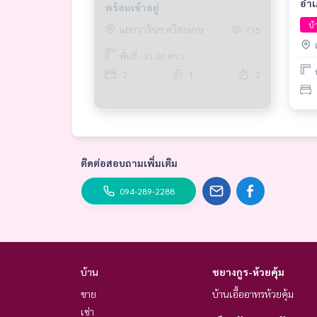
อำเ
พร้อมเข้าอยู่
อุบ
บ้
แยกวารินฯ ศรีสะเกษ
715
พื้นที่ : 21.00 ตร.ว.
2
1
2
ติดต่อสอบถามเพิ่มเติม
094-289-2288
บ้าน
ชยางกูร-ห้วยคุ้ม
ขาย
บ้านเอื้ออาทรห้วยคุ้ม
เช่า