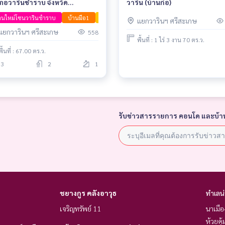
ภอวารินชำราบ จังหวัด
วาริน (บ้านก่อ)
ลราชธานี
านใหม่โซนวารินชำราบ
บ้านมือ1
บ้านพร้อมอยู่
บ้านโครงการอุบล
แยกวารินฯ ศรีสะเกษ
แยกวารินฯ ศรีสะเกษ
558
พื้นที่ : 1 ไร่ 3 งาน 70 ตร.ว.
พื้นที่ : 67.00 ตร.ว.
3
2
1
รับข่าวสารรายการ คอนโด และบ้า
ชยางกูร คลังอาวุธ
ทำเลน
เจริญทรัพย์ 11
นาเมื
ห้วยคุ้