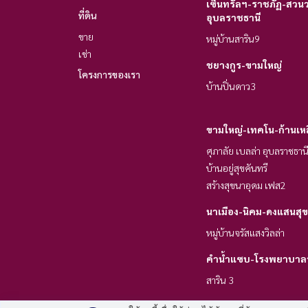
เซ็นทรัลฯ-ราชภัฏ-สวนวน
ที่ดิน
อุบลราชธานี
ขาย
หมู่บ้านสาริน9
เช่า
ชยางกูร-ขามใหญ่
โครงการของเรา
บ้านปิ่นดาว3
ขามใหญ่-เทคโน-ก้านเห
ศุภาลัย เบลล่า อุบลราชธา
บ้านอยู่สุขคันทรี
สร้างสุขนาอุดม เฟส2
นาเมือง-นิคม-ดงแสนสุข
หมู่บ้านจรัสแสงวิลล่า
คำน้ำแซบ-โรงพยาบาล
สาริน 3