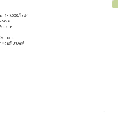
ียง 180,000/ไร่ 🌿
ร/ลงทุน
มศักยภาพ
ใช้งานง่าย
นแลนด์โปรเจกต์