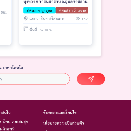
บุ่งหวาย วารินชำราบ จ.อุบลราชธานี
ที่ดินราคาถูกอุบล
ที่ดินสร้างบ้านขาย
ขายต่ำกว่าราคาประเมิน
581
แยกวารินฯ ศรีสะเกษ
152
พื้นที่ : 89 ตร.ว.
น ราคาโดนใจ
่าสนใจ
ข้อตกลงและเงื่อนไข
อง-นิคม-ดงแสนสุข
นโยบายความเป็นส่วนตัว
ม-ด้ามพร้า