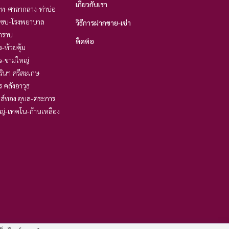
เกี่ยวกับเรา
ิท-ศาลากลาง-ท่าบ่อ
แซบ-โรงพยาบาล
วิธีการฝากขาย-เช่า
ำราบ
ติดต่อ
ร-ห้วยคุ้ม
ร-ขามใหญ่
รินฯ ศรีสะเกษ
ร คลังอาวุธ
ส์ทอง อุบล-ตระการ
ญ่-เทคโน-ก้านเหลือง