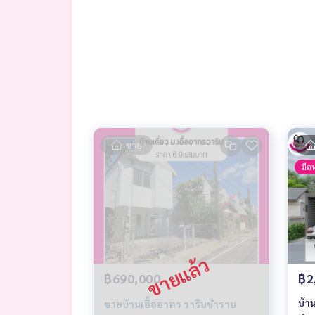
#ที่ดินน่าลงทุน #อสังหาอุบล #ที่ดินครุฑแดง
#ซื้อที่ดินอุบล #ของดีต้องรีบ #ลงทุนที่ดิน
#พี่น้องบ้านและที่ดินอุบลราชธานี
ขาย
มือห
฿690,000
฿2
บ้า
ขายบ้านเอื้ออาทร วารินชำราบ