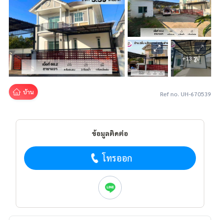
+13 รูป
บ้าน
Ref no. UH-670539
ข้อมูลติดต่อ
โทรออก