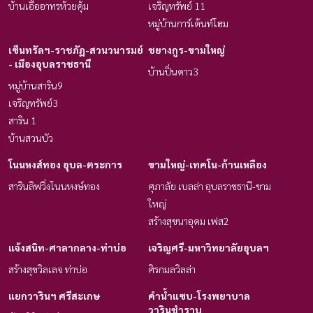
บ้านเอื้ออาทรห้วยคุ้ม
เจริญทรัพย์ 11
หมู่บ้านการ์เด้น​ท์โฮม
เซ็นทรัลฯ-ราชภัฏ-สวนวนารมย์
ชยางกูร-ขามใหญ่
- เมืองอุบลราชธานี
บ้านปิ่นดาว3
หมู่บ้านสาริน9
เจริญทรัพย์3
สาริน 1
บ้านสวนบัว
โนนหงส์ทอง อุบล-ตระการ
ขามใหญ่-เทคโน-ก้านเหลือง
สารินลิฟวิ่งโนนหงษ์ทอง
ศุภาลัย เบลล่า อุบลราชธานี-ขาม
ใหญ่
สร้างสุขนาอุดม เฟส2
แจ้งสนิท-ศาลากลาง-ท่าบ่อ
เจริญศรี-มหาวิทยาลัยอุบลฯ
สร้างสุขวิลเลจ ท่าบ่อ
ศิรกมลวิลล่า
แยกวารินฯ ศรีสะเกษ
คำน้ำแซบ-โรงพยาบาล
วารินชำราบ