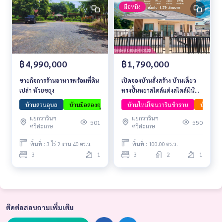
มือหนึ่ง
฿4,990,000
฿1,790,000
ขายกิจการร้านอาหารพร้อมที่ดิน
เปิดจองบ้านสั่งสร้าง บ้านเดี่ยว
เปล่า ห้วยขยุง
ทรงปั้นหยาสไตล์แต่งสไตล์มินิ
มอล ใกล้วัดหนองป่าพง
บ้านสวนอุบล
บ้านมือสองอุบล
อสังหาน่าลงทุน
บ้านใหม่โซนวารินชำราบ
บ้านเนื้อที่เยอะ
บ้านมือ1
แยกวารินฯ
แยกวารินฯ
501
550
ศรีสะเกษ
ศรีสะเกษ
พื้นที่ : 3 ไร่ 2 งาน 40 ตร.ว.
พื้นที่ : 100.00 ตร.ว.
3
1
3
2
1
ติดต่อสอบถามเพิ่มเติม