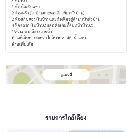
3 ห้องน้ำ
1 ห้องโถงรับแขก
2 ห้องครัว (ในบ้านและต่อเติมเพิ่มหลังบ้าน)
2 ห้องเก็บของ (ในบ้านและต่อเติมอยู่ด้านหน้าตัวบ้าน)
4 ที่จอดรถ (ในบ้าน2 และ ต่อเติมที่ดินหน้าบ้าน2)
**ส่วนกลาง มีสระว่ายน้ำ
ทำเลดีเดินทางสะดวก ใกล้บายพาสคำน้ำแซ่บ
วารินชำราบ-ศรีสะเกษ,
อ่านเพิ่มเติม
1 นาทีถึง โกบอลเฮ้าส์, ตั้งซุ่นเส็ง
3 นาทีถึง รพ.วารินชำราบ
5 นาทีถึง ตลาดเจริญศรี
10 นาทีถึง รถไฟวารินชำราบ
10 นาทีถึงโลตัสวาริน
ดูแผนที่
10 นาทีถึง บิ๊กซีวาริน
10 นาทีถึง ห้างสรรพสินค้าเซ็นทรัล อุบล
15 นาทีถึง รพ สรรพสิทธิ
15 นาทีถึง โรงพักเมืองอุบล
💥สุดคุ้ม
⚡️ต่อเติมไป 300,000
รายการใกล้เคียง
ต่อเติม โรงจอดรถและห้องเก็บของหน้าบ้าน
ต่อเติมห้องครัวนอก หลังบ้าน
ต่อเติมหลังคาข้างบ้าน