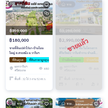
ต่อเติมระแนงรั้ว
ขาย
ขาย
⚡️รีโนเวทอีก 100,000
ค่าโอนคนละครึ่ง
฿3,280,000
฿350,000
฿2,990,000
฿180,000
ขายบ้านเดี่ยว 2 ชั้น ในโครงการ
ขายที่ดินเปล่าไร่นา-บ้านโนน
ศิริทรัพย์2 วารินชำราบ ทำเลดี
ใหญ่ ต.สระสมิง อ.วารินฯ
ติดถนนหลัก
บ้านมือสองอุบล
บ้านพร้อมอยู่
ที่ดินอุบล
ที่ดินราคาถูกอุบล
ขายที่ดินอุบลราชธานี
แยกวารินฯ
แยกวารินฯ
468
680
ศรีสะเกษ
ศรีสะเกษ
พื้นที่ : 67.50 ตร.ว.
พื้นที่ : 32 ไร่ 3 งาน 52 ตร.ว.
3
3
2
ขาย
ขาย