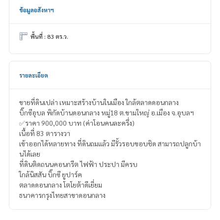
ข้อมูลอสังหาฯ
พื้นที่ : 83 ตร.ว.
รายละเอียด
ขายที่ดินเปล่า เหมาะสร้างบ้านในเมือง ใกล้ตลาดดอนกลาง
บิ๊กซีอุบล พิกัดบ้านดอนกลาง หมู่18 ต.ขามใหญ่ อ.เมือง จ.อุบลฯ
✅ราคา 900,000 บาท (ค่าโอนคนละครึ่ง)
เนื้อที่ 83 ตารางวา
เข้าออกได้หลายทาง ที่ดินถมแล้ว มีรั้วรอบขอบชิด สามารถปลูกบ้า
นได้เลย
ที่ดินติดถนนคอนกรีต ไฟฟ้า ประปา มีครบ
ใกล้นิสสัน บิ๊กซี ยูปาร์ค
ตลาดดอนกลาง โตโยต้าดีเยี่ยม
ธนาคารกรุงไทยสาขาดอนกลาง