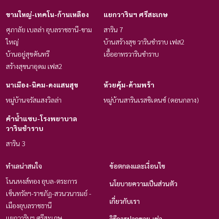
ขามใหญ่-เทคโน-ก้านเหลือง
แยกวารินฯ ศรีสะเกษ
ศุภาลัย เบลล่า อุบลราชธานี-ขาม
สาริน 7
ใหญ่
บ้านสร้างสุข วารินชำราบ เฟส2
บ้านอยู่สุขคันทรี
เอื้ออาทรวารินชำราบ
สร้างสุขนาอุดม เฟส2
นาเมือง-นิคม-ดงแสนสุข
ห้วยคุ้ม-ด้ามพร้า
หมู่บ้านจรัสแสงวิลล่า
หมู่บ้านสารินเรสซิเดนซ์ (ดอนกลาง)
คำน้ำแซบ-โรงพยาบาล
วารินชำราบ
สาริน 3
ทำเลน่าสนใจ
ข้อตกลงและเงื่อนไข
โนนหงส์ทอง อุบล-ตระการ
นโยบายความเป็นส่วนตัว
เซ็นทรัลฯ-ราชภัฏ-สวนวนารมย์ -
เกี่ยวกับเรา
เมืองอุบลราชธานี
แยกวารินฯ ศรีสะเกษ
วิธีการฝากขาย-เช่า