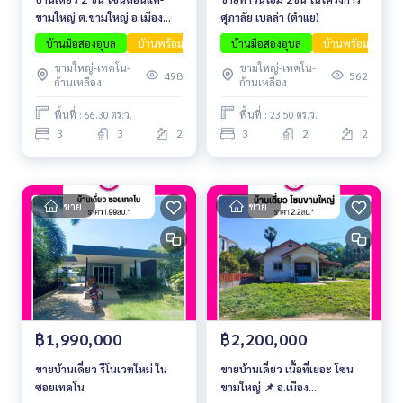
ขามใหญ่ ต.ขามใหญ่ อ.เมือง
ศุภาลัย เบลล่า (ตำแย)
จ.อุบลราชธานี
บ้านมือสองอุบล
บ้านพร้อมอยู่
บ้านโครงการอุบล
บ้านมือสองอุบล
บ้านพร้อมอยู่
ขามใหญ่-เทคโน-
ขามใหญ่-เทคโน-
498
562
ก้านเหลือง
ก้านเหลือง
พื้นที่ : 66.30 ตร.ว.
พื้นที่ : 23.50 ตร.ว.
3
3
2
3
2
2
ขาย
ขาย
฿2,200,000
฿1,990,000
ขายบ้านเดี่ยว เนื้อที่เยอะ โซน
ขายบ้านเดี่ยว รีโนเวทใหม่ ใน
ขามใหญ่ 📌 อ.เมือง
ซอยเทคโน