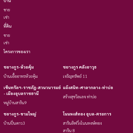
บ้าน
ขาย
เช่า
ที่ดิน
ขาย
เช่า
โครงการของเรา
ชยางกูร-ห้วยคุ้ม
ชยางกูร คลังอาวุธ
บ้านเอื้ออาทรห้วยคุ้ม
เจริญทรัพย์ 11
เซ็นทรัลฯ-ราชภัฏ-สวนวนารมย์
แจ้งสนิท-ศาลากลาง-ท่าบ่อ
- เมืองอุบลราชธานี
สร้างสุขวิลเลจ ท่าบ่อ
หมู่บ้านสาริน9
ชยางกูร-ขามใหญ่
โนนหงส์ทอง อุบล-ตระการ
บ้านปิ่นดาว3
สารินลิฟวิ่งโนนหงษ์ทอง
สาริน 8