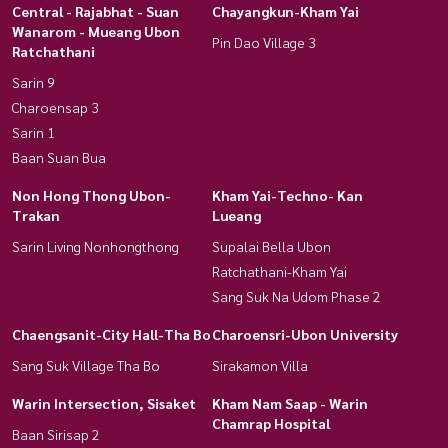
Central - Rajabhat - Suan
Chayangkun-Kham Yai
Wanarom - Mueang Ubon
Pin Dao Village 3
Ratchathani
Sarin 9
Charoensap 3
Sarin 1
Baan Suan Bua
Non Hong Thong Ubon-
Kham Yai-Techno- Kan
Trakan
Lueang
Sarin Living Nonhongthong
Supalai Bella Ubon
Ratchathani-Kham Yai
Sang Suk Na Udom Phase 2
Chaengsanit-City Hall-Tha Bo
Charoensri-Ubon University
Sang Suk Village Tha Bo
Sirakamon Villa
Warin Intersection, Sisaket
Kham Nam Saap - Warin
Chamrap Hospital
Baan Sirisap 2