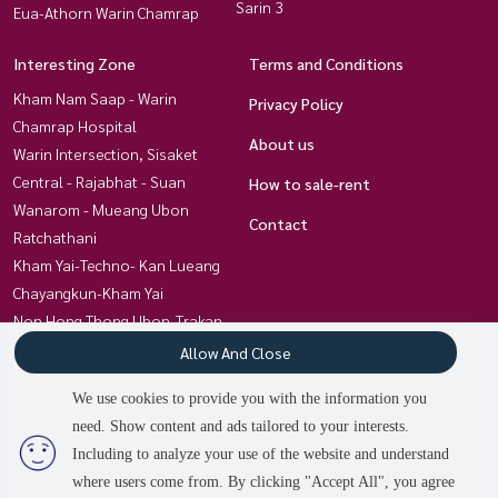
Sarin 3
Eua-Athorn Warin Chamrap
Interesting Zone
Terms and Conditions
Kham Nam Saap - Warin
Privacy Policy
Chamrap Hospital
About us
Warin Intersection, Sisaket
Central - Rajabhat - Suan
How to sale-rent
Wanarom - Mueang Ubon
Contact
Ratchathani
Kham Yai-Techno- Kan Lueang
Chayangkun-Kham Yai
Non Hong Thong Ubon-Trakan
Chayangkun-Huai Khum
Allow And Close
Charoensri-Ubon University
We use cookies to provide you with the information you
Chayangkun, Khlong Awuth
need. Show content and ads tailored to your interests.
Chaengsanit-City Hall-Tha Bo
Including to analyze your use of the website and understand
where users come from. By clicking "Accept All", you agree