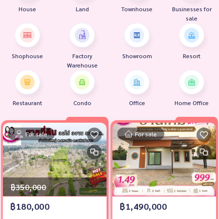
House
Land
Townhouse
Businesses for
sale
Shophouse
Factory
Showroom
Resort
Warehouse
Restaurant
Condo
Office
Home Office
For sale
For sale
฿350,000
฿180,000
฿1,490,000