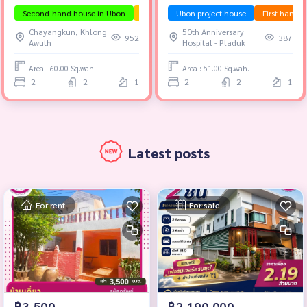
location, armory zone.
Second-hand house in Ubon
The house is ready to move in.
Ubon project house
First hand 
Investmen
Chayangkun, Khlong
50th Anniversary
952
387
Awuth
Hospital - Pladuk
Area : 60.00 Sq.wah.
Area : 51.00 Sq.wah.
2
2
1
2
2
1
Latest posts
For rent
For sale
฿3,500
฿2,190,000