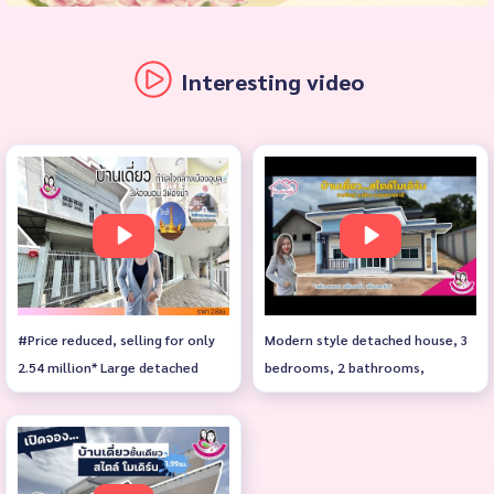
Interesting video
#Price reduced, selling for only
Modern style detached house, 3
2.54 million* Large detached
bedrooms, 2 bathrooms,
house for sale, location in the
starting at 1.99 million baht*
heart of Ubon. 📌Nakhonban
Road, opposite 19 Karat shop. 📌
Near Ubon Kindergarten School,