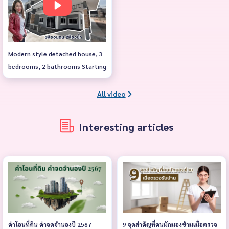
near Thung Si Mueang One and a
half story house, white back, very
beautiful. Area 45 square meters
3 bedrooms, 3 bathrooms 1
Modern style detached house, 3
storage room with parking in the
bedrooms, 2 bathrooms Starting
house Price 2,540,000 baht
price 1.99 million baht*
Transfer fee is half each person.
All video
Plus free‼️ ✅Air conditioner 2
✅Water heater 2 If interested,
you can ask for more
Interesting articles
information. Free credit
processing
ค่าโอนที่ดิน ค่าจดจำนองปี 2567
9 จุดสำคัญที่คนมักมองข้ามเมื่อตรวจ