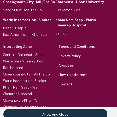
Chaengsanit-City Hall-Tha Bo
Charoensri-Ubon University
Sang Suk Village Tha Bo
Sirakamon Villa
Warin Intersection, Sisaket
Kham Nam Saap - Warin
Chamrap Hospital
Baan Sirisap 2
Sarin 3
Eua-Athorn Warin Chamrap
Interesting Zone
Terms and Conditions
Central - Rajabhat - Suan
Privacy Policy
Wanarom - Mueang Ubon
About us
Ratchathani
Chaengsanit-City Hall-Tha Bo
How to sale-rent
Warin Intersection, Sisaket
Contact
Kham Nam Saap - Warin
Chamrap Hospital
Chayangkun-Kham Yai
Chayangkun, Khlong Awuth
Chayangkun-Huai Khum
Allow And Close