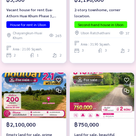
Vacant house for rent Eua-
2-story townhome, corner
Athorn Huai Khum Phase 1,
location.
Kham Yai Subdistrict, Mueang
House for rent in Ubon
Second-hand house in Ubon
District, Ubon Ratchathani
Chayangkun-Huai
Ubon Ratchathani
37
Province
265
Khum
Area : 31.90 Sq.wah.
Area : 21.00 Sq.wah.
3
3
2
2
1
2
For sale
For sale
฿2,100,000
฿750,000
Empty land for sale, prime
Land for sale, beautiful