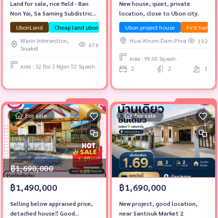
Land for sale, rice field - Ban
New house, quiet, private
Non Yai, Sa Saming Subdistrict,
location, close to Ubon city.
Warin District.
UbonLand
Cheap land ubon
LandForSaleUbonRatchathani
Ubon project house
First hand 
Warin Intersection,
Huai Khum-Dam Phra
192
676
Sisaket
Area : 99.00 Sq.wah.
Area : 32 Rai 3 Ngan 52 Sq.wah.
2
2
1
For sale
For sale
฿1,690,000
฿1,490,000
฿1,690,000
Selling below appraised price,
New project, good location,
detached house‼️ Good
near Santisuk Market 2