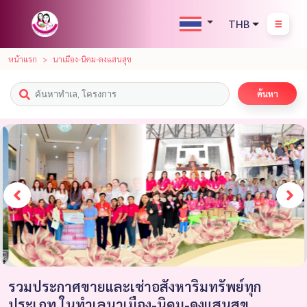
THB
หน้าแรก
นาเมือง-นิคม-ดงแสนสุข
ค้นหา
รวมประกาศขายและเช่าอสังหาริมทรัพย์ทุก
ประเภท ในทำเลนาเมือง-นิคม-ดงแสนสุข