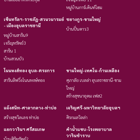
หมู่บ้านการ์เด้น​ท์โฮม
เซ็นทรัลฯ-ราชภัฏ-สวนวนารมย์
ชยางกูร-ขามใหญ่
- เมืองอุบลราชธานี
บ้านปิ่นดาว3
หมู่บ้านสาริน9
เจริญทรัพย์3
สาริน 1
บ้านสวนบัว
โนนหงส์ทอง อุบล-ตระการ
ขามใหญ่-เทคโน-ก้านเหลือง
สารินลิฟวิ่งโนนหงษ์ทอง
ศุภาลัย เบลล่า อุบลราชธานี-ขาม
ใหญ่
สร้างสุขนาอุดม เฟส2
แจ้งสนิท-ศาลากลาง-ท่าบ่อ
เจริญศรี-มหาวิทยาลัยอุบลฯ
สร้างสุขวิลเลจ ท่าบ่อ
ศิรกมลวิลล่า
แยกวารินฯ ศรีสะเกษ
คำน้ำแซบ-โรงพยาบาล
วารินชำราบ
บ้านศิริทรัพย์2