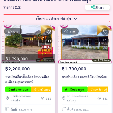
รายการ (12)
Share
เรียงตาม : ประกาศล่าสุด
ขาย
ขาย
฿2,790,000
฿2,200,000
฿1,790,000
ขายบ้านเดี่ยวชั้นเดียว โซนนาเมือง
ขายบ้านเดี่ยว สภาพดี โซนบ้านนิคม
อ.เมือง จ.อุบลราชธานี
บ้านมือสองอุบล
บ้านพร้อมอยู่
InvestmentPropertyUbon
บ้านมือสองอุบล
บ้านพร้อมอยู่
PassiveInco
นาเมือง-นิคม-ดง
นาเมือง-นิคม-ดง
312
341
แสนสุข
แสนสุข
พื้นที่ : 63.00 ตร.ว.
พื้นที่ : 56.00 ตร.ว.