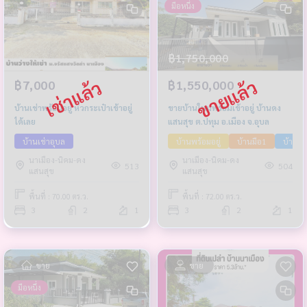
มือหนึ่ง
฿1,750,000
฿7,000
฿1,550,000
บ้านเช่าพร้อมอยู่ หิ้วกระเป๋าเข้าอยู่
ขายบ้านใหม่พร้อมเข้าอยู่ บ้านดง
ได้เลย
แสนสุข ต.ปทุม อ.เมือง จ.อุบล
บ้านเช่าอุบล
บ้านพร้อมอยู่
บ้านมือ1
บ้านโ
นาเมือง-นิคม-ดง
นาเมือง-นิคม-ดง
513
504
แสนสุข
แสนสุข
พื้นที่ : 70.00 ตร.ว.
พื้นที่ : 72.00 ตร.ว.
3
2
1
3
2
1
ขาย
ขาย
มือหนึ่ง