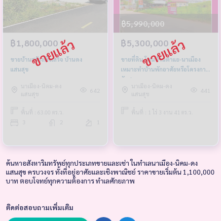
฿5,990,000
฿1,800,000
฿5,300,000
ขายบ้านสร้างพึ่งเสร็จ บ้านดง
ขายที่ดิน โซนบ้านตำแย-นาเมือง
แสนสุข
เหมาะทำบ้านพักอาศัยหรือโครงการ
จัดสรร
นาเมือง-นิคม-ดง
นาเมือง-นิคม-ดง
642
441
แสนสุข
แสนสุข
พื้นที่ : 63.00 ตร.ว.
พื้นที่ : 1 ไร่ 3 งาน 41 ตร.ว.
3
2
1
ค้นหาอสังหาริมทรัพย์ทุกประเภทขายและเช่า ในทำเลนาเมือง-นิคม-ดง
แสนสุข ครบวงจร ทั้งที่อยู่อาศัยและเชิงพาณิชย์ ราคาขายเริ่มต้น 1,100,000
บาท ตอบโจทย์ทุกความต้องการ ทำเลศักยภาพ
ติดต่อสอบถามเพิ่มเติม