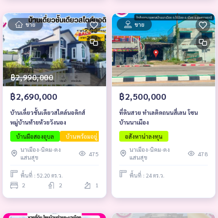
ขาย
ขาย
฿2,990,000
฿2,690,000
฿2,500,000
บ้านเดี่ยวชั้นเดียวสไตล์นอดิกส์
ที่ดินสวย ทำเลติดถนนสี่เลน โซน
หมู่บ้านท้ายห้วยวังนอง
บ้านนาเมือง
บ้านมือสองอุบล
บ้านพร้อมอยู่
บ้านโครงการอุบล
อสังหาน่าลงทุน
นาเมือง-นิคม-ดง
นาเมือง-นิคม-ดง
475
478
แสนสุข
แสนสุข
พื้นที่ : 52.20 ตร.ว.
พื้นที่ : 24 ตร.ว.
2
2
1