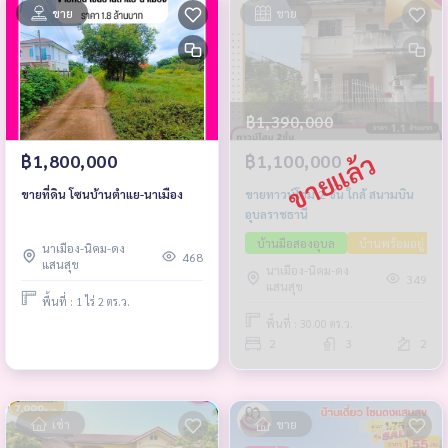
ขาย
ขาย
฿1,390,000
฿1,100,000
฿1,800,000
ขายทาวน์โฮม 2 ชั้น ใกล้ สนามบิน
ขายที่ดิน โซนบ้านตำแย-นาเมือง
อุบลราชธานี
บ้านมือสองอุบล
บ้านพร้อมอยู่
นาเมือง-นิคม-ดง
468
แสนสุข
นาเมือง-นิคม-ดง
349
แสนสุข
พื้นที่ : 1 ไร่ 2 ตร.ว.
พื้นที่ : 30.00 ตร.ว.
2
3
2
เช่า
ขาย